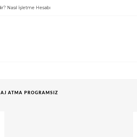
r? Nasıl İşletme Hesabı
lleme / DM Kapatma
SAJ ATMA PROGRAMSIZ