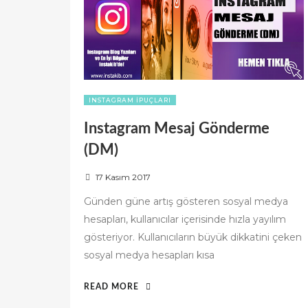
INSTAGRAM İPUÇLARI
Instagram Mesaj Gönderme
(DM)
P
17 Kasım 2017
o
Günden güne artış gösteren sosyal medya
s
hesapları, kullanıcılar içerisinde hızla yayılım
t
gösteriyor. Kullanıcıların büyük dikkatini çeken
e
d
sosyal medya hesapları kısa
o
n
“INSTAGRAM
READ MORE
MESAJ