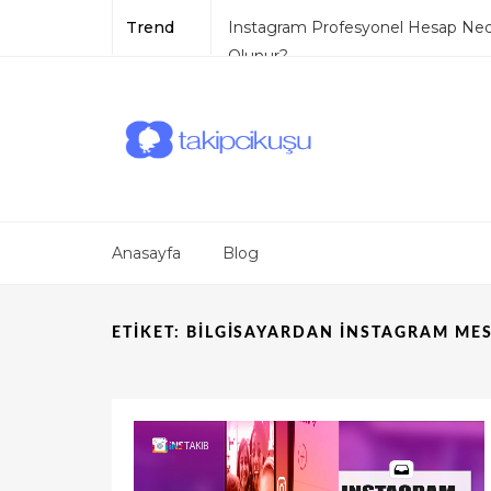
Trend
Instagram Profesyonel Hesap Nedi
Olunur?
Instagram Abonelik Sistemi
Instagram Mesaj Gelmesini Enge
TikTok Mavi Tik
TikTok Pro Hesap
Anasayfa
Blog
ETIKET:
BILGISAYARDAN INSTAGRAM ME