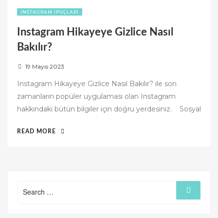
INSTAGRAM İPUÇLARI
Instagram Hikayeye Gizlice Nasıl
Bakılır?
P
19 Mayıs 2023
o
Instagram Hikayeye Gizlice Nasıl Bakılır? ile son
s
zamanların popüler uygulaması olan Instagram
t
hakkındaki bütün bilgiler için doğru yerdesiniz. Sosyal
e
d
“INSTAGRAM
READ MORE
o
HIKAYEYE
n
GIZLICE
NASIL
BAKILIR?”
Search
Search
for: