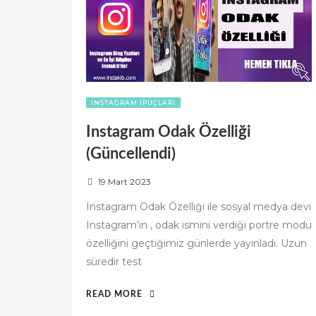
INSTAGRAM İPUÇLARI
Instagram Odak Özelliği
(Güncellendi)
P
19 Mart 2023
o
Instagram Odak Özelliği ile sosyal medya devi
s
Instagram’ın , odak ismini verdiği portre modu
t
özelliğini geçtiğimiz günlerde yayınladı. Uzun
e
d
süredir test
o
n
“INSTAGRAM
READ MORE
ODAK