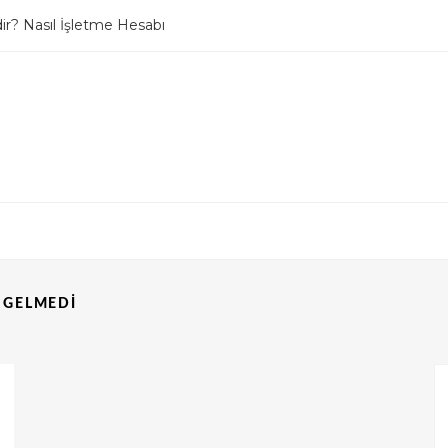
r? Nasıl İşletme Hesabı
lleme / DM Kapatma
 GELMEDI