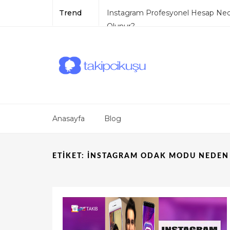
Trend
Instagram Profesyonel Hesap Nedi
Olunur?
Instagram Abonelik Sistemi
Instagram Mesaj Gelmesini Enge
TikTok Mavi Tik
TikTok Pro Hesap
Anasayfa
Blog
ETIKET:
INSTAGRAM ODAK MODU NEDEN