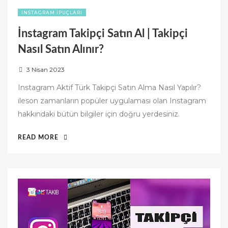
INSTAGRAM İPUÇLARI
İnstagram Takipçi Satın Al | Takipçi
Nasıl Satın Alınır?
P
3 Nisan 2023
o
Instagram Aktif Türk Takipçi Satın Alma Nasıl Yapılır?
s
ileson zamanların popüler uygulaması olan Instagram
t
hakkındaki bütün bilgiler için doğru yerdesiniz.
e
d
“İNSTAGRAM
READ MORE
o
TAKIPÇI
n
SATIN
AL
|
TAKIPÇI
NASIL
SATIN
ALINIR?”