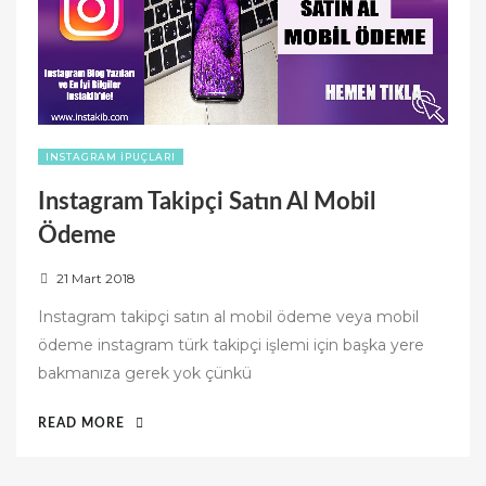
INSTAGRAM İPUÇLARI
Instagram Takipçi Satın Al Mobil
Ödeme
P
21 Mart 2018
o
Instagram takipçi satın al mobil ödeme veya mobil
s
ödeme instagram türk takipçi işlemi için başka yere
t
bakmanıza gerek yok çünkü
e
d
“INSTAGRAM
READ MORE
o
TAKIPÇI
n
SATIN