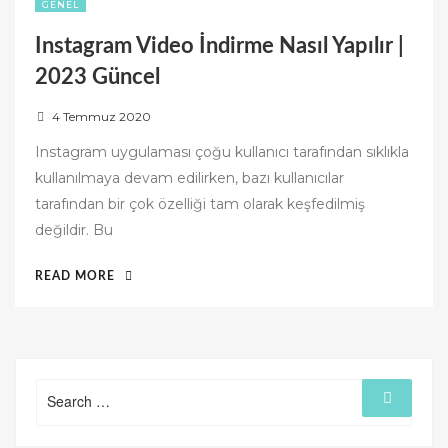
GENEL
Instagram Video İndirme Nasıl Yapılır |
2023 Güncel
P
4 Temmuz 2020
o
Instagram uygulaması çoğu kullanıcı tarafından sıklıkla
s
kullanılmaya devam edilirken, bazı kullanıcılar
t
tarafından bir çok özelliği tam olarak keşfedilmiş
e
değildir. Bu
d
o
“INSTAGRAM
READ MORE
n
VIDEO
İNDIRME
NASIL
YAPILIR
|
Search
Search
for:
2023
GÜNCEL”