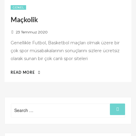
GENEL
Maçkolik
P
23 Temmuz 2020
o
Genellikle Futbol, Basketbol maçları olmak üzere bir
s
çok spor müsabakalarının sonuçlarını sizlere ücretsiz
t
olarak sunan bir çok canlı spor siteleri
e
d
“MAÇKOLIK”
READ MORE
o
n
Search
Search
for: