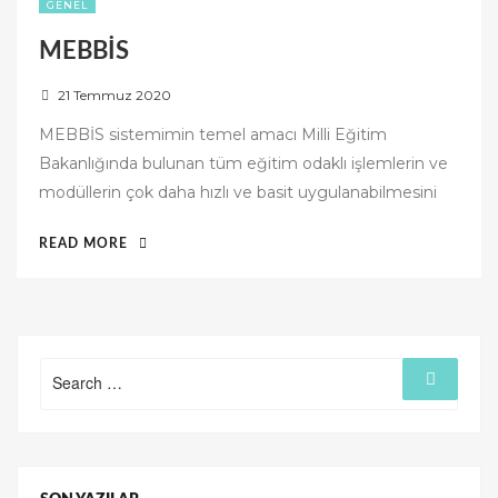
GENEL
MEBBİS
P
21 Temmuz 2020
o
MEBBİS sistemimin temel amacı Milli Eğitim
s
Bakanlığında bulunan tüm eğitim odaklı işlemlerin ve
t
modüllerin çok daha hızlı ve basit uygulanabilmesini
e
d
“MEBBİS”
READ MORE
o
n
Search
Search
for: