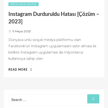
INSTAGRAM DESTEK
Instagram Durduruldu Hatası [Çözüm –
2023]
P
9 Mayıs 2023
o
Dünyaca ünlü sosyal medya platformu olan
s
Facebook’un İnstagram uygulamasını satın alması ile
t
birlikte İnstagram uygulaması da milyonlarca
e
kullanıcıya sahip olan
d
o
“INSTAGRAM
READ MORE
n
DURDURULDU
HATASI
[ÇÖZÜM
–
Search
2023]”
Search
for: