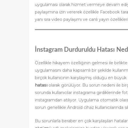
uygulaması olarak hizmet vermeye devam ediyo
paylaşımına izin vererek özellikle Facebook tar
yanı sıra video paylaşımı ve canlı yayın özellikler
İnstagram Durduruldu Hatası Ned
Özellikle hikayem özelliğinin gelmesi ile birlikte
uygulamasını daha kapsamlı bir şekilde kullan
birçok kullanıcının karşılaşmış olduğu en büyük 
hatası
olarak görülüyor. Bu sorun nedeni ile bir
sorunda kullanıcılar instagrama girdiklerinde f
instagramdan atılıyor. Uygulama otomatik olarak 
sorun genellikle Android cihaz kullanıcılarında sı
Bu sorunlarla beraber en çok karşılaşılan hatalar
çözümü
adlı makalemize burdan ulaşarak sorunl