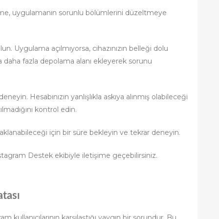
eme, uygulamanın sorunlu bölümlerini düzeltmeye
un. Uygulama açılmıyorsa, cihazınızın belleği dolu
nıza daha fazla depolama alanı ekleyerek sorunu
neyin. Hesabınızın yanlışlıkla askıya alınmış olabileceği
çılmadığını kontrol edin.
klanabileceği için bir süre bekleyin ve tekrar deneyin.
agram Destek ekibiyle iletişime geçebilirsiniz.
tası
 kullanıcılarının karşılaştığı yaygın bir sorundur. Bu