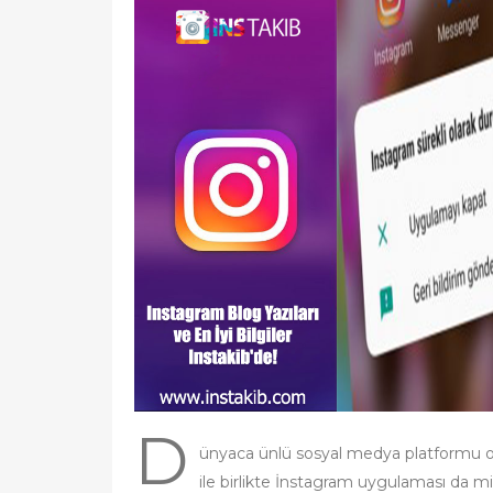
t
e
d
o
n
D
ünyaca ünlü sosyal medya platformu o
ile birlikte İnstagram uygulaması da mil