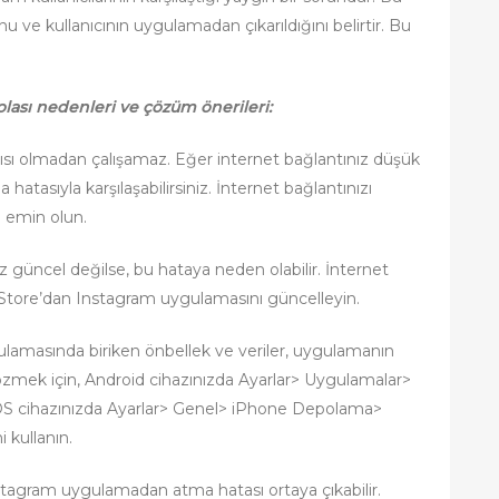
u ve kullanıcının uygulamadan çıkarıldığını belirtir. Bu
ası nedenleri ve çözüm önerileri:
tısı olmadan çalışamaz. Eğer internet bağlantınız düşük
atasıyla karşılaşabilirsiniz. İnternet bağlantınızı
n emin olun.
üncel değilse, bu hataya neden olabilir. İnternet
 Store’dan Instagram uygulamasını güncelleyin.
lamasında biriken önbellek ve veriler, uygulamanın
özmek için, Android cihazınızda Ayarlar> Uygulamalar>
OS cihazınızda Ayarlar> Genel> iPhone Depolama>
 kullanın.
stagram uygulamadan atma hatası ortaya çıkabilir.