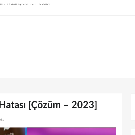
lleme / DM Kapatma
r? Nasıl İşletme Hesabı
Hatası [Çözüm – 2023]
ts