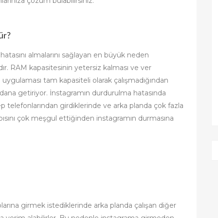
ür?
u hatasını almalarını sağlayan en büyük neden
dır. RAM kapasitesinin yetersiz kalması ve ver
m uygulaması tam kapasiteli olarak çalışmadığından
eydana getiriyor. İnstagramın durdurulma hatasında
ep telefonlarından girdiklerinde ve arka planda çok fazla
ısını çok meşgul ettiğinden instagramın durmasına
larına girmek istediklerinde arka planda çalışan diğer
a verim alabilirler. Bu nedenle instagrama girmeden