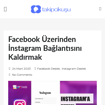
Facebook Üzerinden
İnstagram Bağlantısını
Kaldırmak
P
24 Mart 2023
Facebook Destek
,
Instagram Destek
o
No Comments
s
t
e
d
o