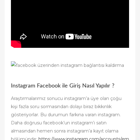
Instagram Facebook ile Giriş Nasıl Yapılır ?
Araştırmalarımız sonucu instagram’a üye olan çoğu
kişi fazla soru sormasından dolayı biraz bıkkınlık
gösteriyorlar. Bu durumun farkına varan instagram.
Daha doğrusu facebook’un instagram’ı satın
almasından hemen sonra instagram’a kayıt olama
bölümünde:
https://www.instagram.com/accounts/em