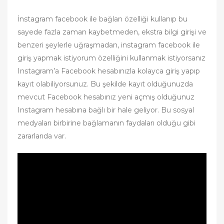
İnstagram facebook ile bağlan özelliği kullanıp bu
sayede fazla zaman kaybetmeden, ekstra bilgi girişi ve
benzeri şeylerle uğraşmadan, instagram facebook ile
giriş yapmak istiyorum özelliğini kullanmak istiyorsanız
Instagram’a Facebook hesabınızla kolayca giriş yapıp
kayıt olabiliyorsunuz. Bu şekilde kayıt olduğunuzda
mevcut Facebook hesabınız yeni açmış olduğunuz
Instagram hesabına bağlı bir hale geliyor. Bu sosyal
medyaları birbirine bağlamanın faydaları olduğu gibi
zararlarıda var.