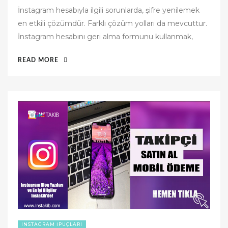
o
İnstagram hesabıyla ilgili sorunlarda, şifre yenilemek
s
en etkili çözümdür. Farklı çözüm yolları da mevcuttur.
t
İnstagram hesabını geri alma formunu kullanmak,
e
d
“İNSTAGRAM
READ MORE
o
SILINEN
n
HESABI
GERI
ALMA”
INSTAGRAM İPUÇLARI