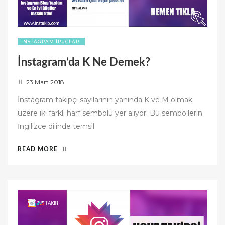
INSTAGRAM İPUÇLARI
İnstagram’da K Ne Demek?
P
23 Mart 2018
o
İnstagram takipçi sayılarının yanında K ve M olmak
s
üzere iki farklı harf sembolü yer alıyor. Bu sembollerin
t
İngilizce dilinde temsil
e
d
“İNSTAGRAM’DA
READ MORE
o
K
n
NE
DEMEK?”