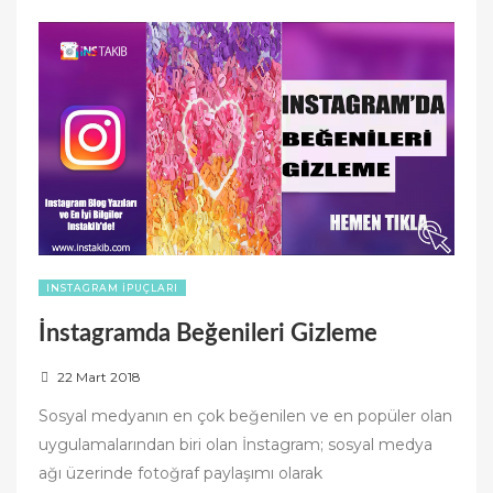
AL”
INSTAGRAM İPUÇLARI
İnstagramda Beğenileri Gizleme
P
22 Mart 2018
o
Sosyal medyanın en çok beğenilen ve en popüler olan
s
uygulamalarından biri olan İnstagram; sosyal medya
t
ağı üzerinde fotoğraf paylaşımı olarak
e