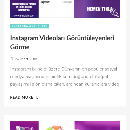
INSTAGRAM İPUÇLARI
Instagram Videoları Görüntüleyenleri
Görme
P
24 Mart 2018
o
Instagram bilindiği üzere Dünyanın en popüler sosyal
s
medya araçlarından biri.İlk kurulduğunda fotoğraf
t
paylaşımı ile ön plana çıkan, ardından kullanıcılara video
e
d
“INSTAGRAM
READ MORE
o
VIDEOLARI
n
GÖRÜNTÜLEYENLERI
GÖRME”