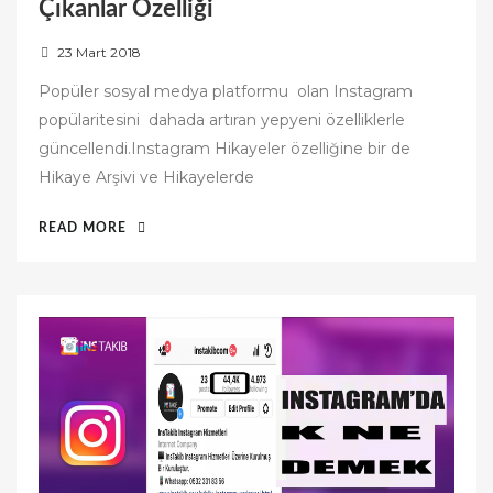
Çıkanlar Özelliği
P
23 Mart 2018
o
Popüler sosyal medya platformu olan Instagram
s
popülaritesini dahada artıran yepyeni özelliklerle
t
güncellendi.Instagram Hikayeler özelliğine bir de
e
Hikaye Arşivi ve Hikayelerde
d
o
“INSTAGRAM
READ MORE
n
ARŞIV
VE
HIKAYELERDE
ÖNE
ÇIKANLAR
ÖZELLIĞI”