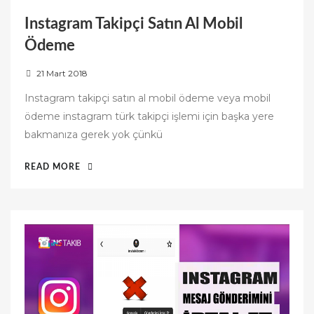
Instagram Takipçi Satın Al Mobil
Ödeme
P
21 Mart 2018
o
Instagram takipçi satın al mobil ödeme veya mobil
s
ödeme instagram türk takipçi işlemi için başka yere
t
bakmanıza gerek yok çünkü
e
d
“INSTAGRAM
READ MORE
o
TAKIPÇI
n
SATIN
AL
MOBIL
ÖDEME”