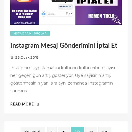
INSTAGRAM İPUÇLARI
Instagram Mesaj Gönderimini İptal Et
P
26 Ocak 2018
o
Instagram uygulamasını kullanan kullanıcıların sayısı
s
her geçen gün artış gösteriyor. Üye sayısının artış
t
göstermesinin yanı sıra aynı zamanda Instagramın
e
sunmuş
d
o
“INSTAGRAM
READ MORE
n
MESAJ
GÖNDERIMINI
İPTAL
Yazı
ET”