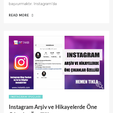
başvurmaktır. Instagram’da
o
n
“EN
READ MORE
POPÜLER
INSTAGRAM
HASHTAGLERI
2023”
INSTAGRAM İPUÇLARI
Instagram Arşiv ve Hikayelerde Öne