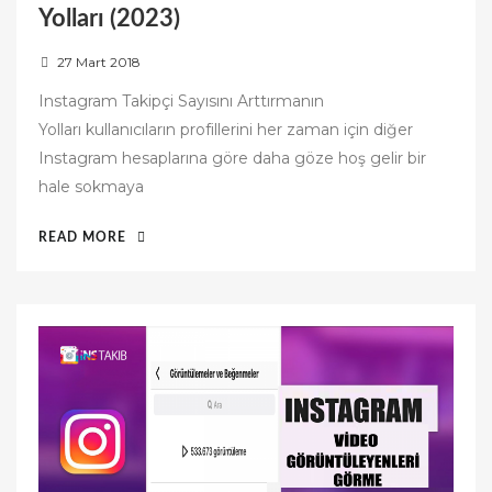
Yolları (2023)
P
27 Mart 2018
o
Instagram Takipçi Sayısını Arttırmanın
s
Yolları kullanıcıların profillerini her zaman için diğer
t
Instagram hesaplarına göre daha göze hoş gelir bir
e
hale sokmaya
d
o
“INSTAGRAM
READ MORE
n
TAKIPÇI
SAYISINI
ARTTIRMANIN
YOLLARI
(2023)”