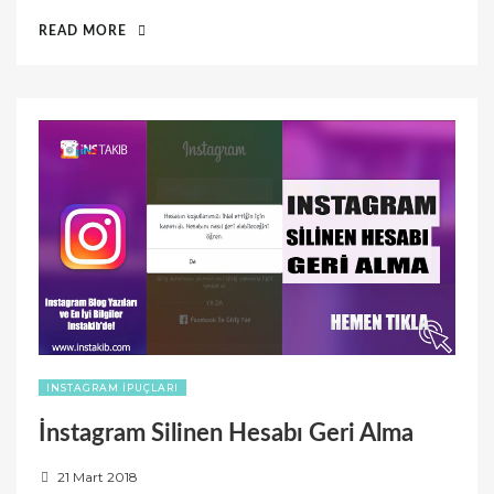
d
“İNSTAGRAMDA
READ MORE
o
BEĞENILERI
n
GIZLEME”
INSTAGRAM İPUÇLARI
İnstagram Silinen Hesabı Geri Alma
P
21 Mart 2018