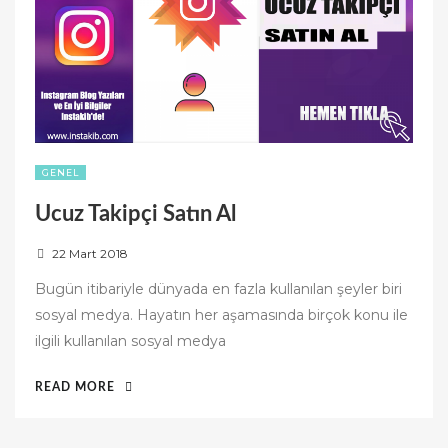
GENEL
Ucuz Takipçi Satın Al
P
22 Mart 2018
o
Bugün itibariyle dünyada en fazla kullanılan şeyler biri
s
sosyal medya. Hayatın her aşamasında birçok konu ile
t
ilgili kullanılan sosyal medya
e
d
“UCUZ
READ MORE
o
TAKIPÇI
n
SATIN