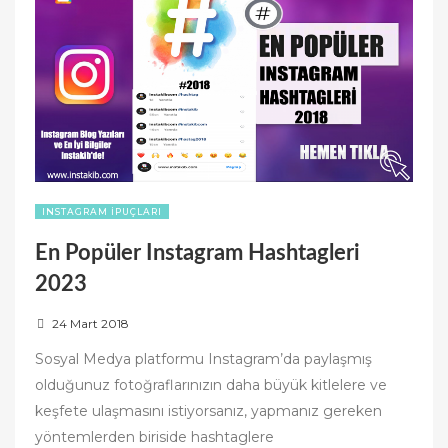
INSTAGRAM İPUÇLARI
En Popüler Instagram Hashtagleri
2023
P
24 Mart 2018
o
Sosyal Medya platformu Instagram’da paylaşmış
s
olduğunuz fotoğraflarınızın daha büyük kitlelere ve
t
keşfete ulaşmasını istiyorsanız, yapmanız gereken
e
yöntemlerden biriside hashtaglere
d