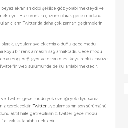
n beyaz ekranları ciddi şekilde göz yorabilmekteydi ve
lmekteydi. Bu sorunlara çözüm olarak gece modunu
llanıcıların Twitter’da daha çok zaman geçirmelerini
züm olarak, uygulamaya eklemiş olduğu gece modu
ı daha koyu bir renk almasını sağlamaktadır. Gece modu
ın tema rengi değişiyor ve ekran daha koyu renkli arayüze
Twitter’in web sürümünde de kullanılabilmektedir.
n ve Twitter gece modu yok özelliği yok diyorsanız
ız gerekicektir.
Twitter
uygulamasının son sürümünü
dunu aktif hale getirebilirsiniz. twitter gece modu
f olarak kullanılabilmektedir.