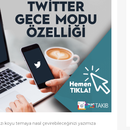
ınızı koyu temaya nasıl çevirebileceğinizi yazımıza