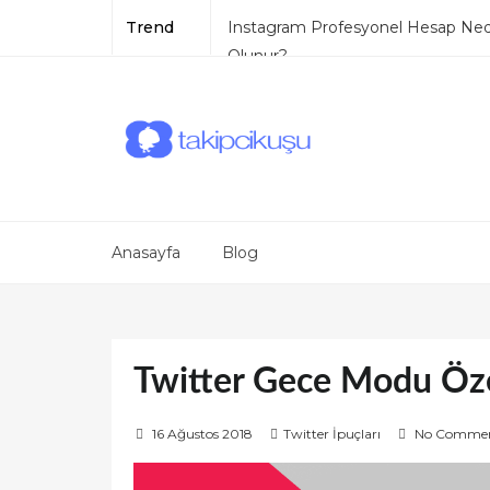
Trend
Instagram Profesyonel Hesap Nedi
Olunur?
Instagram Abonelik Sistemi
Instagram Mesaj Gelmesini Enge
TikTok Mavi Tik
TikTok Pro Hesap
Anasayfa
Blog
Twitter Gece Modu Öze
P
16 Ağustos 2018
Twitter İpuçları
No Comme
o
s