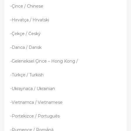
-Çince / Chinese
-Hırvatça / Hrvatski
-Çekçe / Český
-Danca / Dansk
-Geleneksel Çince – Hong Kong /
-Türkçe / Turkish
-Ukraynaca / Ukrainian
-Vietnamca / Vietnamese
-Portekizce / Português
-Rumence / Română