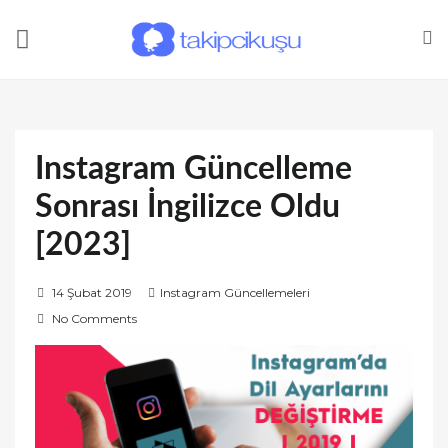
Instagram Güncelleme
Sonrası İngilizce Oldu
[2023]
P
14 Şubat 2019
Instagram Güncellemeleri
o
No Comments
s
t
e
d
o