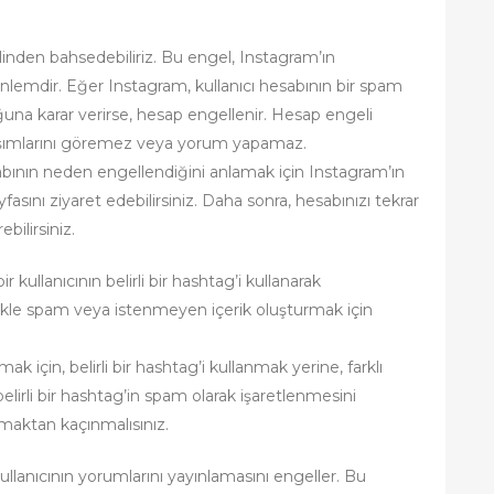
inden bahsedebiliriz. Bu engel, Instagram’ın
r önlemdir. Eğer Instagram, kullanıcı hesabının bir spam
ğuna karar verirse, hesap engellenir. Hesap engeli
aşımlarını göremez veya yorum yapamaz.
hesabının neden engellendiğini anlamak için Instagram’ın
sını ziyaret edebilirsiniz. Daha sonra, hesabınızı tekrar
bilirsiniz.
kullanıcının belirli bir hashtag’i kullanarak
likle spam veya istenmeyen içerik oluşturmak için
k için, belirli bir hashtag’i kullanmak yerine, farklı
belirli bir hashtag’in spam olarak işaretlenmesini
nmaktan kaçınmalısınız.
llanıcının yorumlarını yayınlamasını engeller. Bu