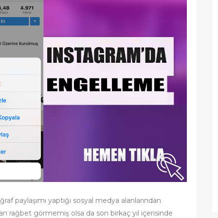
ğraf paylaşımı yaptığı sosyal medya alanlarından
ından rağbet görmemiş olsa da son birkaç yıl içerisinde