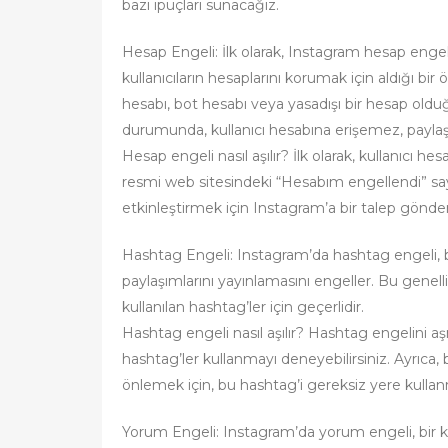
bazı ipuçları sunacağız.
Hesap Engeli: İlk olarak, Instagram hesap engel
kullanıcıların hesaplarını korumak için aldığı bi
hesabı, bot hesabı veya yasadışı bir hesap oldu
durumunda, kullanıcı hesabına erişemez, payl
Hesap engeli nasıl aşılır? İlk olarak, kullanıcı 
resmi web sitesindeki “Hesabım engellendi” sayfa
etkinleştirmek için Instagram’a bir talep göndere
Hashtag Engeli: Instagram’da hashtag engeli, bir 
paylaşımlarını yayınlamasını engeller. Bu genel
kullanılan hashtag’ler için geçerlidir.
Hashtag engeli nasıl aşılır? Hashtag engelini aşma
hashtag’ler kullanmayı deneyebilirsiniz. Ayrıca, 
önlemek için, bu hashtag’i gereksiz yere kulla
Yorum Engeli: Instagram’da yorum engeli, bir ku