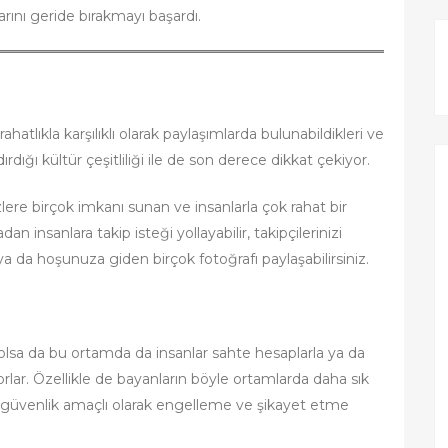
rını geride bırakmayı başardı.
atlıkla karşılıklı olarak paylaşımlarda bulunabildikleri ve
dığı kültür çeşitliliği ile de son derece dikkat çekiyor.
zlere birçok imkanı sunan ve insanlarla çok rahat bir
an insanlara takip isteği yollayabilir, takipçilerinizi
iz ya da hoşunuza giden birçok fotoğrafı paylaşabilirsiniz.
 olsa da bu ortamda da insanlar sahte hesaplarla ya da
yorlar. Özellikle de bayanların böyle ortamlarda daha sık
gram güvenlik amaçlı olarak engelleme ve şikayet etme