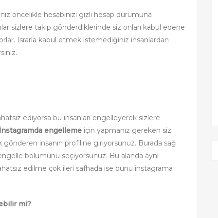
anız öncelikle hesabınızı gizli hesap durumuna
sanlar sizlere takip gönderdiklerinde siz onları kabul edene
yorlar. Israrla kabul etmek istemediğiniz insanlardan
siniz.
ahatsız ediyorsa bu insanları engelleyerek sizlere
İnstagramda engelleme
için yapmanız gereken sizi
ek gönderen insanın profiline giriyorsunuz. Burada sağ
i engelle bölümünü seçiyorsunuz. Bu alanda aynı
atsız edilme çok ileri safhada ise bunu instagrama
bilir mi?