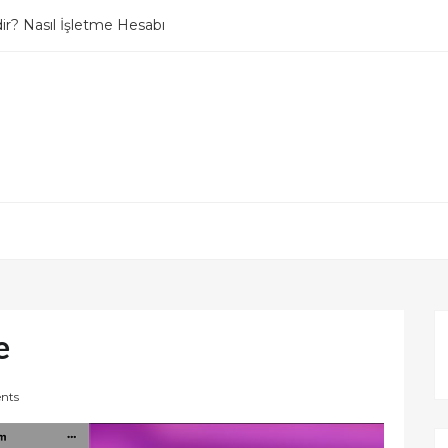
r? Nasıl İşletme Hesabı
lleme / DM Kapatma
e
nts