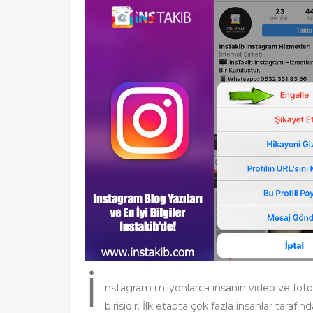
t
e
d
o
n
İ
nstagram milyonlarca insanın video ve foto
birisidir. İlk etapta çok fazla insanlar taraf