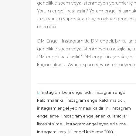
genellikle spam veya istenmeyen yorumlar için 
Yorum engeli nasıl aşılır? Yorum engelini aşmak 
fazla yorum yapmaktan kaçınmak ve genel olar
önemlidir.
DM Engeli: Instagram’da DM engeli, bir kullan
genellikle spam veya istenmeyen mesajlar için g
DM engeli nasıl aşılır? DM engelini aşmak için, 
kaçınmalısınız. Ayrıca, spam veya istenmeyen
,
instagram beni engelledi
instagram engel
,
,
kaldırma linki
instagram engel kaldırma pc
,
instagram engel yedim nasıl kaldırılır
instagram
,
engelleme
instagram engellenen kullanıcılar
,
,
listesini silme
instagram engelleyenleri silme
,
instagram karşılıklı engel kaldırma 2018