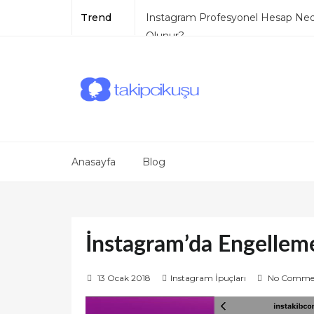
Trend
Instagram Profesyonel Hesap Nedi
Olunur?
Instagram Abonelik Sistemi
Instagram Mesaj Gelmesini Enge
TikTok Mavi Tik
TikTok Pro Hesap
Anasayfa
Blog
İnstagram’da Engellem
P
13 Ocak 2018
Instagram İpuçları
No Comme
o
s